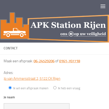
Doorgaan naar inhoud
CONTACT
Maak een afspraak:
06-
24529206
of
0161-707718
Adres:
Jo van Ammersstraat 2, 5122 CK Rijen
Ik wil een afspraak maken
Ik heb een vraag
Je naam